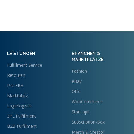
LEISTUNGEN
BRANCHEN &
MARKTPLÄTZE
Fulfillment Service
Fashion
Retouren
eBay
Pre-FBA
Otto
Marktplatz
WooCommerce
Lagerlogistik
Start-ups
3PL Fulfillment
Subscription-Box
B2B Fulfillment
Merch & Creator