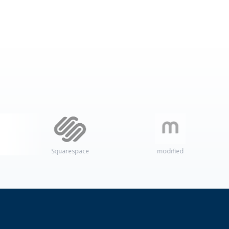
Squarespace
modified
Ama