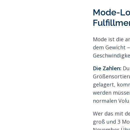
Mode-Log
Fulfillm
Mode ist die a
dem Gewicht –
Geschwindigkei
Die Zahlen:
Dur
Größensortieru
gelagert, kom
werden müssen
normalen Volu
Wer das mit d
groß und 3 Mo
November Über