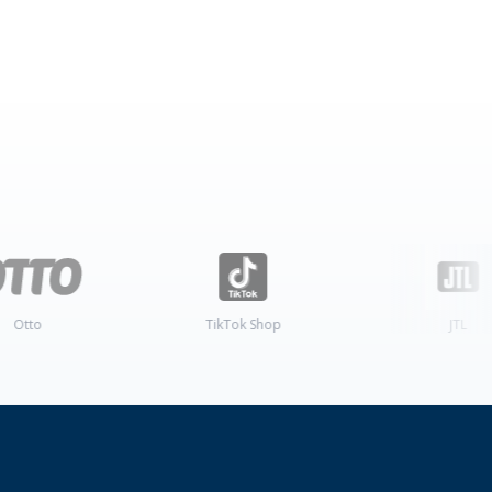
TikTok Shop
JTL