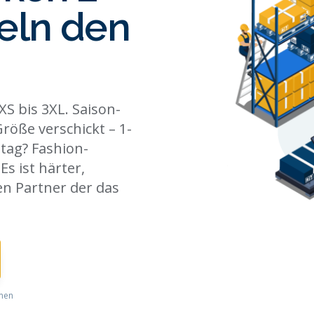
geln den
S bis 3XL. Saison-
röße verschickt – 1-
tag? Fashion-
Es ist härter,
en Partner der das
men