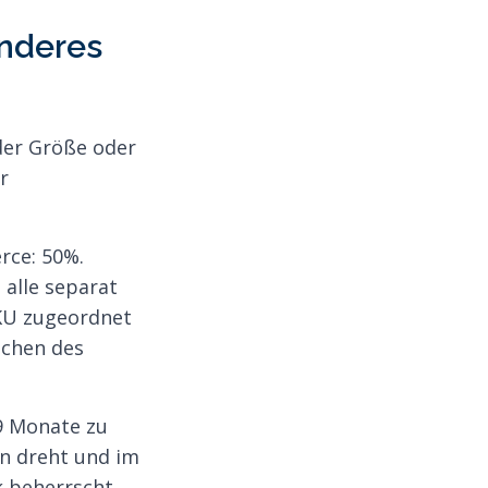
nderes
 der Größe oder
r
rce: 50%.
 alle separat
SKU zugeordnet
achen des
9 Monate zu
n dreht und im
 beherrscht.