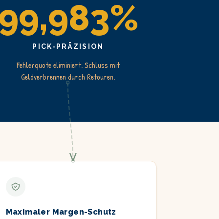
99,983%
PICK-PRÄZISION
Fehlerquote eliminiert. Schluss mit
Geldverbrennen durch Retouren.
Maximaler Margen-Schutz