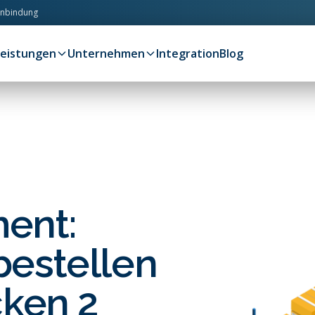
anbindung
Leistungen
Unternehmen
Integration
Blog
ment:
bestellen
cken 2