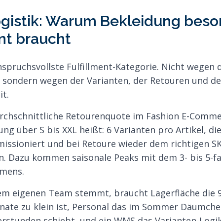
istik: Warum Bekleidung beso
ent braucht
nspruchsvollste Fulfillment-Kategorie. Nicht wegen
 sondern wegen der Varianten, der Retouren und de
t.
chschnittliche Retourenquote im Fashion E-Comme
ng über S bis XXL heißt: 6 Varianten pro Artikel, die
missioniert und bei Retoure wieder dem richtigen 
. Dazu kommen saisonale Peaks mit dem 3- bis 5-f
mens.
em eigenen Team stemmt, braucht Lagerfläche die 
nate zu klein ist, Personal das im Sommer Däumche
stunden schiebt, und ein WMS das Varianten-Logik