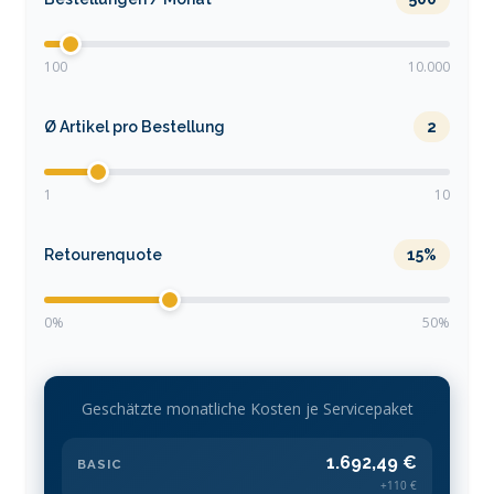
100
10.000
Ø Artikel pro Bestellung
2
1
10
Retourenquote
15%
0%
50%
Geschätzte monatliche Kosten je Servicepaket
1.692,49 €
BASIC
+110 €