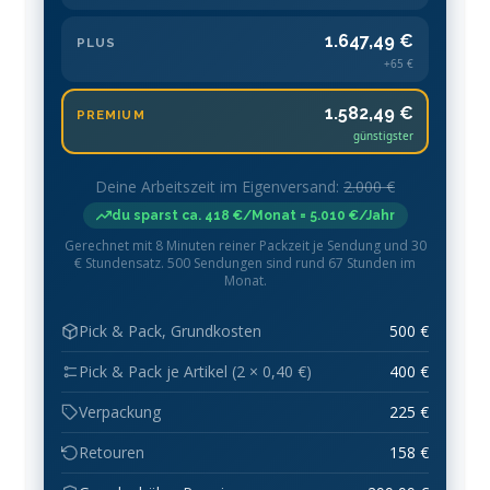
1.647,49 €
PLUS
+65 €
1.582,49 €
PREMIUM
günstigster
Deine Arbeitszeit im Eigenversand:
2.000 €
du sparst ca. 418 €/Monat = 5.010 €/Jahr
Gerechnet mit 8 Minuten reiner Packzeit je Sendung und 30
€ Stundensatz. 500 Sendungen sind rund 67 Stunden im
Monat.
Pick & Pack, Grundkosten
500 €
Pick & Pack je Artikel (2 × 0,40 €)
400 €
Verpackung
225 €
Retouren
158 €