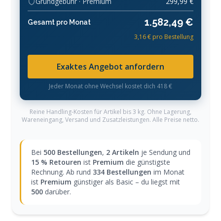
Grundgebühr · Premium
299,99 €
1.582,49 €
Gesamt pro Monat
3,16 € pro Bestellung
Exaktes Angebot anfordern
Jeder Monat ohne Wechsel kostet dich 418 €
Reine Handling-Kosten für Artikel bis 3 kg. Ohne Lagerung,
Wareneingang, Versand und Zusatzleistungen. Alle Preise netto.
Bei
500 Bestellungen
,
2 Artikeln
je Sendung und
15 % Retouren
ist
Premium
die günstigste
Rechnung. Ab rund
334 Bestellungen
im Monat
ist
Premium
günstiger als Basic – du liegst mit
500
darüber.