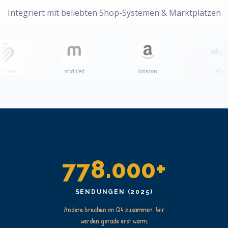
Integriert mit beliebten Shop-Systemen & Marktplätzen
modified
Amazon
eBay
778.000+
SENDUNGEN (2025)
Andere brechen im Q4 zusammen. Wir
werden gerade erst warm.