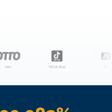
TikTok Shop
JTL