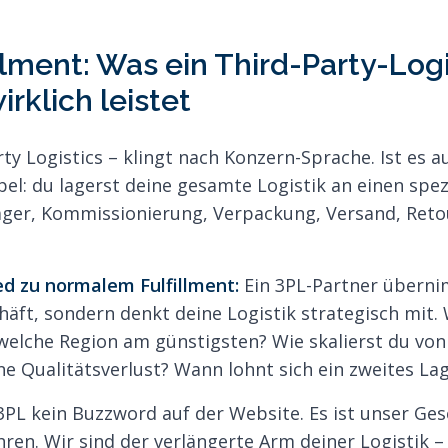
llment: Was ein Third-Party-Logi
irklich leistet
rty Logistics – klingt nach Konzern-Sprache. Ist es a
pel: du lagerst deine gesamte Logistik an einen spez
ager, Kommissionierung, Verpackung, Versand, Retou
ed zu normalem Fulfillment:
Ein 3PL-Partner überni
äft, sondern denkt deine Logistik strategisch mit.
r welche Region am günstigsten? Wie skalierst du von
 Qualitätsverlust? Wann lohnt sich ein zweites La
t 3PL kein Buzzword auf der Website. Es ist unser Ge
ahren. Wir sind der verlängerte Arm deiner Logistik 