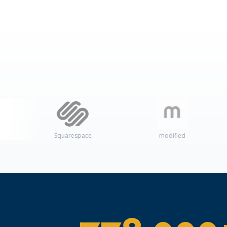
Squarespace
modified
Am