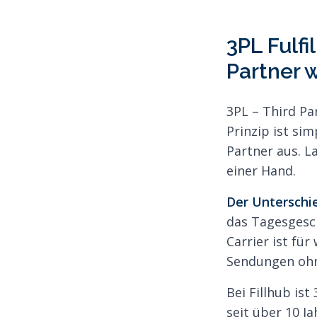
3PL Fulfi
Partner w
3PL – Third Pa
Prinzip ist sim
Partner aus. L
einer Hand.
Der Unterschi
das Tagesgesch
Carrier ist fü
Sendungen ohne
Bei Fillhub is
seit über 10 J