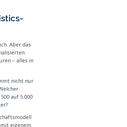
stics-
uch. Aber das
ialisierten
ren – alles in
mmt nicht nur
 Welcher
 500 auf 5.000
ger?
schäftsmodell
– mit eigenem