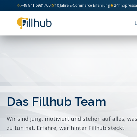
Zum Inhalt springen
+49 941 6981700
10 Jahre E-Commerce Erfahrung
24h Express
Das Fillhub Team
Wir sind jung, motiviert und stehen auf alles, w
zu tun hat. Erfahre, wer hinter Fillhub steckt.