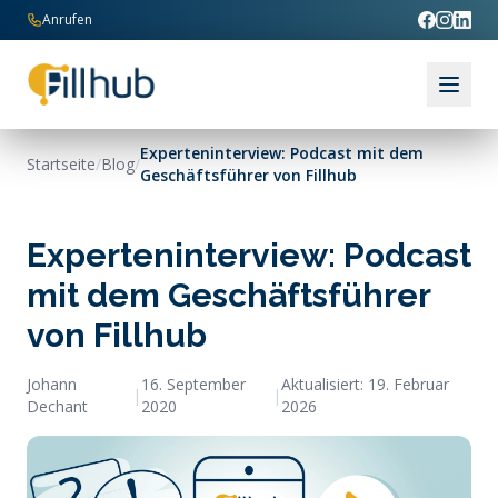
Zum Inhalt springen
Anrufen
Experteninterview: Podcast mit dem
Startseite
/
Blog
/
Geschäftsführer von Fillhub
Experteninterview: Podcast
mit dem Geschäftsführer
von Fillhub
Johann
16. September
Aktualisiert:
19. Februar
|
|
Dechant
2020
2026