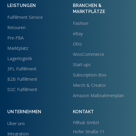
LEISTUNGEN
BRANCHEN &
MARKTPLÄTZE
Fulfillment Service
Fashion
Retouren
eBay
Pre-FBA
Otto
Marktplatz
WooCommerce
Lagerlogistik
Start-ups
3PL Fulfillment
Subscription-Box
B2B Fulfillment
Merch & Creator
D2C Fulfillment
Amazon Maßnahmenplan
UNTERNEHMEN
KONTAKT
Fillhub GmbH
Über uns
Hofer Straße 11
Integration