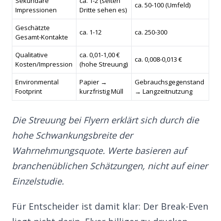
Sekundäre
ca. 1-2 (selten
ca. 50-100 (Umfeld)
Impressionen
Dritte sehen es)
Geschätzte
ca. 1-12
ca. 250-300
Gesamt-Kontakte
Qualitative
ca. 0,01-1,00 €
ca. 0,008-0,013 €
Kosten/Impression
(hohe Streuung)
Environmental
Papier →
Gebrauchsgegenstand
Footprint
kurzfristig Müll
→ Langzeitnutzung
Die Streuung bei Flyern erklärt sich durch die
hohe Schwankungsbreite der
Wahrnehmungsquote. Werte basieren auf
branchenüblichen Schätzungen, nicht auf einer
Einzelstudie.
Für Entscheider ist damit klar: Der Break-Even