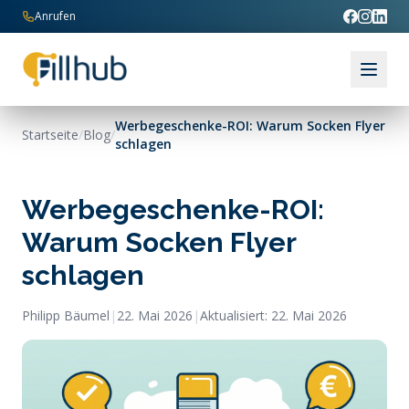
Zum Inhalt springen
Anrufen
Werbegeschenke-ROI: Warum Socken Flyer
Startseite
/
Blog
/
schlagen
Werbegeschenke-ROI:
Warum Socken Flyer
schlagen
Philipp Bäumel
|
22. Mai 2026
|
Aktualisiert:
22. Mai 2026