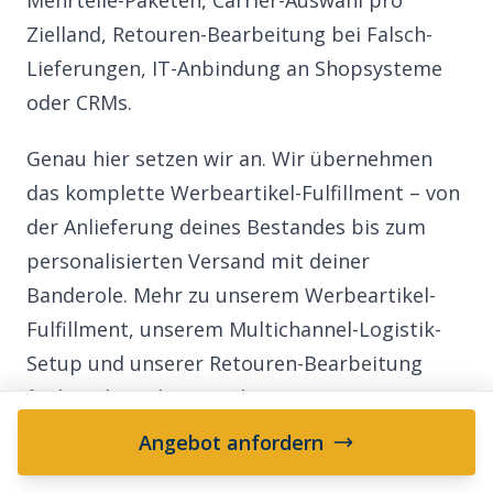
Mehrteile-Paketen, Carrier-Auswahl pro
Zielland, Retouren-Bearbeitung bei Falsch-
Lieferungen, IT-Anbindung an Shopsysteme
oder CRMs.
Genau hier setzen wir an. Wir übernehmen
das komplette Werbeartikel-Fulfillment – von
der Anlieferung deines Bestandes bis zum
personalisierten Versand mit deiner
Banderole. Mehr zu unserem
Werbeartikel-
Fulfillment
, unserem
Multichannel-Logistik-
Setup
und unserer
Retouren-Bearbeitung
findest du in den jeweiligen Service-
Übersichten.
Angebot anfordern
Wann lohnt sich Outsourcing? Faustregel: Ab