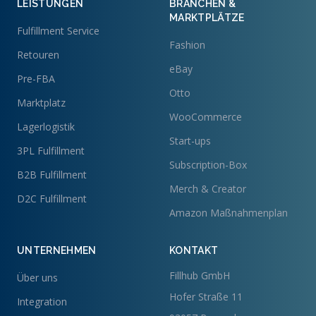
LEISTUNGEN
BRANCHEN &
MARKTPLÄTZE
Fulfillment Service
Fashion
Retouren
eBay
Pre-FBA
Otto
Marktplatz
WooCommerce
Lagerlogistik
Start-ups
3PL Fulfillment
Subscription-Box
B2B Fulfillment
Merch & Creator
D2C Fulfillment
Amazon Maßnahmenplan
UNTERNEHMEN
KONTAKT
Fillhub GmbH
Über uns
Hofer Straße 11
Integration