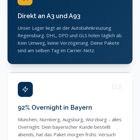
Direkt an A3 und A93
Unser Lager liegt an der Autobahnkreuzung
Regensburg. DHL, DPD und GLS holen täglich ab.
Kein Umweg, keine Verzögerung. Deine Pakete
sind am selben Tag im Carrier-Netz.
02
92% Overnight in Bayern
München, Nürnberg, Augsburg, Würzburg – alles
Overnight. Dein bayerischer Kunde bestellt
abends, hat das Paket morgen frühs. Versuch