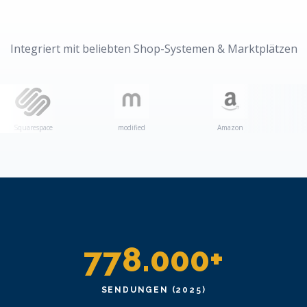
Integriert mit beliebten Shop-Systemen & Marktplätzen
ce
modified
Amazon
eBay
778.000+
SENDUNGEN (2025)