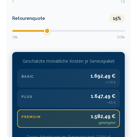
1
10
Retourenquote
15%
0%
50%
Geschätzte monatliche Kosten je Servicepaket
1.692,49 €
BASIC
+110 €
1.647,49 €
PLUS
+65 €
1.582,49 €
PREMIUM
günstigster
Deine Arbeitszeit im Eigenversand:
2.000 €