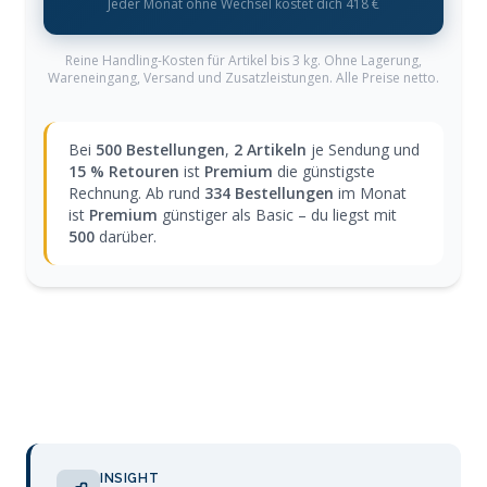
Jeder Monat ohne Wechsel kostet dich 418 €
Reine Handling-Kosten für Artikel bis 3 kg. Ohne Lagerung,
Wareneingang, Versand und Zusatzleistungen. Alle Preise netto.
Bei
500 Bestellungen
,
2 Artikeln
je Sendung und
15 % Retouren
ist
Premium
die günstigste
Rechnung. Ab rund
334 Bestellungen
im Monat
ist
Premium
günstiger als Basic – du liegst mit
500
darüber.
INSIGHT