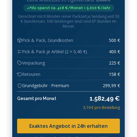
du sparst ca. 418 €/Monat = 5.010 €/Jahr
Gerechnet mit 8 Minuten reiner Packzeit je Sendung und 30
€ Stundensatz. 500 Sendungen sind rund 67 Stunden im
Monat.
Pick & Pack, Grundkosten
500 €
Pick & Pack je Artikel (2 × 0,40 €)
400 €
Verpackung
225 €
Retouren
158 €
Grundgebühr · Premium
299,99 €
1.582,49 €
Gesamt pro Monat
3,16 € pro Bestellung
Exaktes Angebot in 24h erhalten